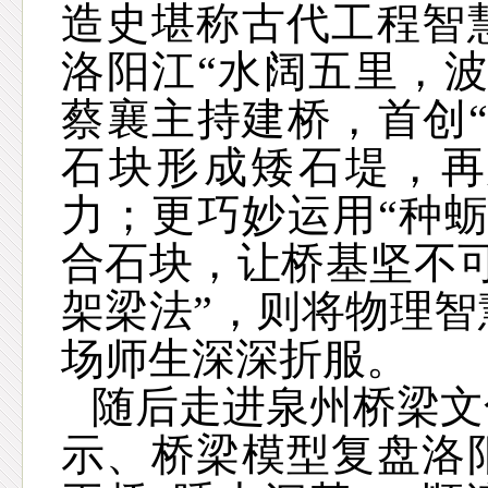
造史堪称古代工程智
洛阳江
“水阔五里，
蔡襄主持建桥，首创
石块形成矮石堤，再
力；更巧妙运用“种
合石块，让桥基坚不
架梁法”，则将物理
场师生深深折服。
随后走进泉州桥梁文
示、桥梁模型复盘洛